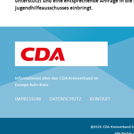
unterstützt und eine entsprechende Anfrage in di
Jugendhilfeausschusses einbringt.
Informationen über den CDA-Kreisverband im
Ennepe-Ruhr-Kreis
IMPRESSUM
DATENSCHUTZ
KONTAKT
@2026 CDA-Kreisverband E
Alle Rechte 