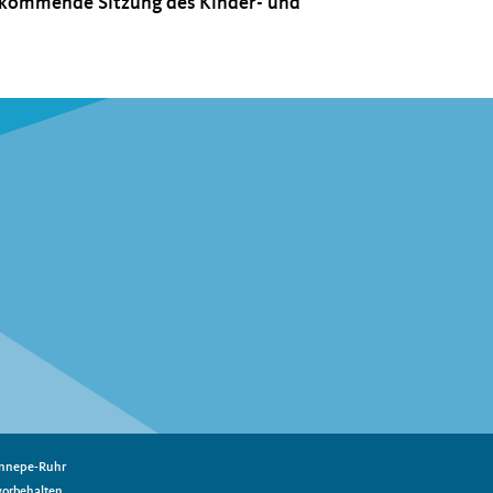
e kommende Sitzung des Kinder- und
nnepe-Ruhr
vorbehalten.