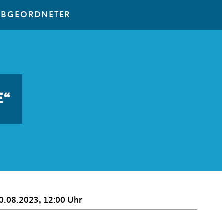
ABGEORDNETER
E“
0.08.2023, 12:00 Uhr