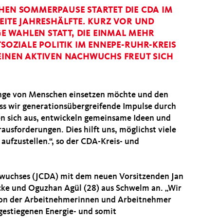
HEN SOMMERPAUSE STARTET DIE CDA IM
WEITE JAHRESHÄLFTE. KURZ VOR UND
 WAHLEN STATT, DIE EINMAL MEHR
TSOZIALE POLITIK IM ENNEPE-RUHR-KREIS
EINEN AKTIVEN NACHWUCHS FREUT SICH
lange von Menschen einsetzen möchte und den
dass wir generationsübergreifende Impulse durch
n sich aus, entwickeln gemeinsame Ideen und
rausforderungen. Dies hilft uns, möglichst viele
aufzustellen.“, so der CDA-Kreis- und
uchses (JCDA) mit dem neuen Vorsitzenden Jan
cke und Oguzhan Agül (28) aus Schwelm an. „Wir
ion der Arbeitnehmerinnen und Arbeitnehmer
gestiegenen Energie- und somit