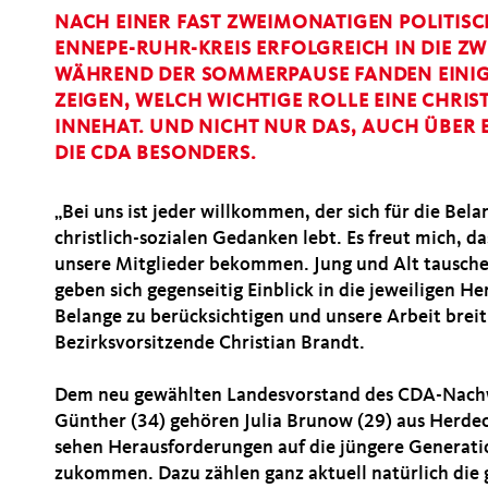
NACH EINER FAST ZWEIMONATIGEN POLITISC
ENNEPE-RUHR-KREIS ERFOLGREICH IN DIE Z
WÄHREND DER SOMMERPAUSE FANDEN EINIGE
ZEIGEN, WELCH WICHTIGE ROLLE EINE CHRIS
INNEHAT. UND NICHT NUR DAS, AUCH ÜBER 
DIE CDA BESONDERS.
Bei uns ist jeder willkommen, der sich für die Be
christlich-sozialen Gedanken lebt. Es freut mich, 
unsere Mitglieder bekommen. Jung und Alt tausche
geben sich gegenseitig Einblick in die jeweiligen He
Belange zu berücksichtigen und unsere Arbeit breit 
Bezirksvorsitzende Christian Brandt.
Dem neu gewählten Landesvorstand des CDA-Nachw
Günther (34) gehören Julia Brunow (29) aus Herde
sehen Herausforderungen auf die jüngere Generat
zukommen. Dazu zählen ganz aktuell natürlich die 